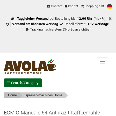
Contact
Imprint
Shopping cart
Taggleicher Versand
bei Bestellung bis
12:00 Uhr
(Mo–Fr)
Versand am nächsten Werktag
Regellieferzeit:
1–2 Werktage
Tracking nach erstem DHL-Scan sichtbar
Menu
Search/Category
Home
Espresso machines Home
ECM C-Manuale 54 Anthrazit Kaffeemühle