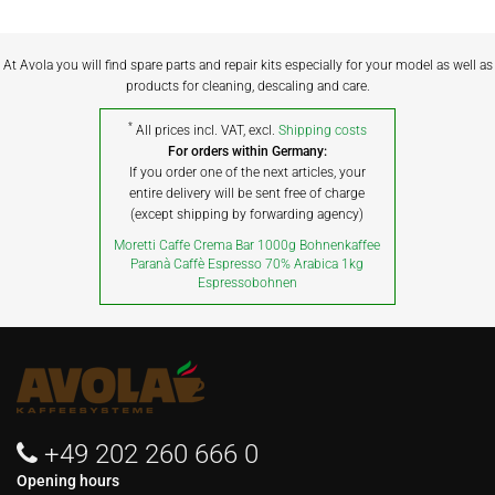
At Avola you will find spare parts and repair kits especially for your model as well as
products for cleaning, descaling and care.
*
All prices incl. VAT, excl.
Shipping costs
For orders within Germany:
If you order one of the next articles, your
entire delivery will be sent free of charge
(except shipping by forwarding agency)
Moretti Caffe Crema Bar 1000g Bohnenkaffee
Paranà Caffè Espresso 70% Arabica 1kg
Espressobohnen
+49 202 260 666 0
Opening hours