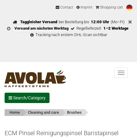
Contact
Imprint
Shopping cart
Taggleicher Versand
bei Bestellung bis
12:00 Uhr
(Mo–Fr)
Versand am nächsten Werktag
Regellieferzeit:
1–2 Werktage
Tracking nach erstem DHL-Scan sichtbar
Menu
Search/Category
Home
Cleaning and care
Brushes
ECM Pinsel Reinigungspinsel Baristapinsel