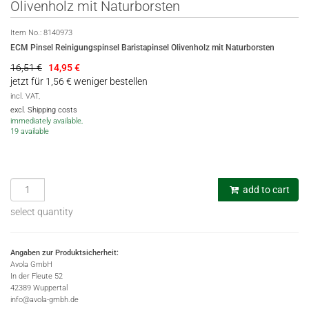
Olivenholz mit Naturborsten
Item No.:
8140973
ECM Pinsel Reinigungspinsel Baristapinsel Olivenholz mit Naturborsten
16,51 €
14,95
€
jetzt für 1,56 € weniger bestellen
incl. VAT,
excl. Shipping costs
immediately available,
19 available
add to cart
select quantity
Angaben zur Produktsicherheit:
Avola GmbH
In der Fleute 52
42389 Wuppertal
info@avola-gmbh.de