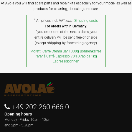
At Avola you will find spare parts and repair kits especially for your model as well as
products for cleaning, descaling and care.
*
All prices incl. VAT, excl.
Shipping costs
For orders within Germany:
If you order one of the next articles, your
entire delivery will be sent free of charge
(except shipping by forwarding agency)
Moretti Caffe Crema Bar 1000g Bohnenkaffee
Paranà Caffè Espresso 70% Arabica 1kg
Espressobohnen
+49 202 260 666 0
Opening hours
Monday - Friday
10am - 12pm
and 2pm - 5.30pm