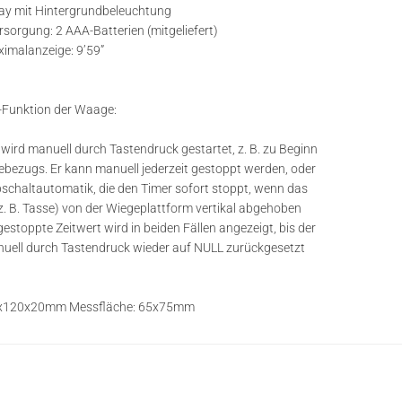
ay mit Hintergrundbeleuchtung
rsorgung: 2 AAA-Batterien (mitgeliefert)
imalanzeige: 9’59”
-Funktion der Waage:
 wird manuell durch Tastendruck gestartet, z. B. zu Beginn
ebezugs. Er kann manuell jederzeit gestoppt werden, oder
bschaltautomatik, die den Timer sofort stoppt, wenn das
z. B. Tasse) von der Wiegeplattform vertikal abgehoben
gestoppte Zeitwert wird in beiden Fällen angezeigt, bis der
uell durch Tastendruck wieder auf NULL zurückgesetzt
x120x20mm Messfläche: 65x75mm