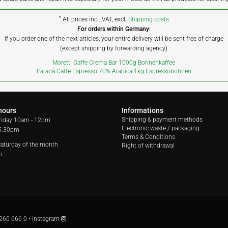
*
All prices incl. VAT, excl.
Shipping costs
For orders within Germany:
If you order one of the next articles, your entire delivery will be sent free of charge
(except shipping by forwarding agency)
Moretti Caffe Crema Bar 1000g Bohnenkaffee
Paranà Caffè Espresso 70% Arabica 1kg Espressobohnen
hours
Informations
Shipping & payment methods
riday
10am - 12pm
Electronic waste / packaging
 5.30pm
Terms & Conditions
 Saturday of the month
Right of withdrawal
m
260 666 0
•
Instagram