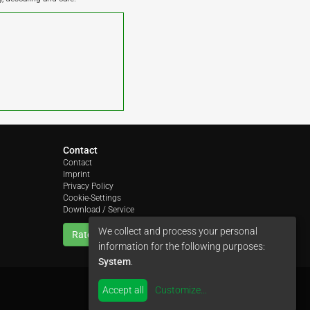
Contact
Contact
Imprint
Privacy Policy
Cookie-Settings
Download / Service
We collect and process your personal
Rate us
information for the following purposes:
System
.
Accept all
Customize
...
by
colimori webentwicklung