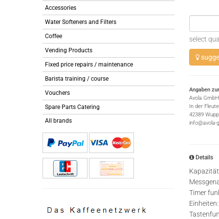
Accessories
Water Softeners and Filters
Coffee
select qua
Vending Products
sugges
Fixed price repairs / maintenance
Barista training / course
Angaben zur
Vouchers
Avola GmbH
In der Fleut
Spare Parts Catering
42389 Wuppe
All brands
info@avola-
Details
Kapazität
Messgenau
Timer fun
Einheiten:
Tastenfun