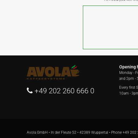
Opening 
Monday - F
and 2pm -
Every first
+49 202 260 666 0
10am - 3p
Avola GmbH • In der Fleute 52 • 42389 Wuppertal • Phone
+49 202 