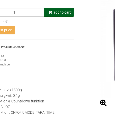
add to cart
ntity
t price
 Produktsicherheit:
e 52
rtal
gmbh.de
: bis zu 1500g
igkeit: 0,1g
ktion & Countdown funktion
 G ; OZ
ktion : ON/OFF, MODE, TARA, TIME