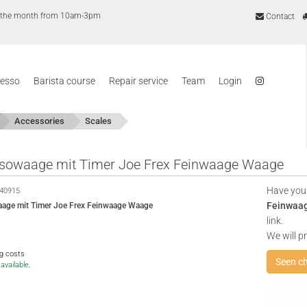
of the month from 10am-3pm
Contact
resso
Barista course
Repair service
Team
Login
Accessories
Scales
sowaage mit Timer Joe Frex Feinwaage Waage
Have you
40915
Feinwaa
age mit Timer Joe Frex Feinwaage Waage
link.
We will p
ng costs
Seen c
available,