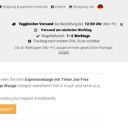
Shipping & payment methods
Imprint
Shopping cart
Taggleicher Versand
bei Bestellung bis
12:00 Uhr
(Mo–Fr)
Versand am nächsten Werktag
Regellieferzeit:
1–2 Werktage
Tracking nach erstem DHL-Scan sichtbar
Gilt an Werktagen (Mo–Fr), ausgenommen gesetzliche Feiertage.
Details
 seen the item
Espressowaage mit Timer Joe Frex
ge Waage
cheaper elsewhere? Get in touch and send us a
rocess your request immediately.
heaper?