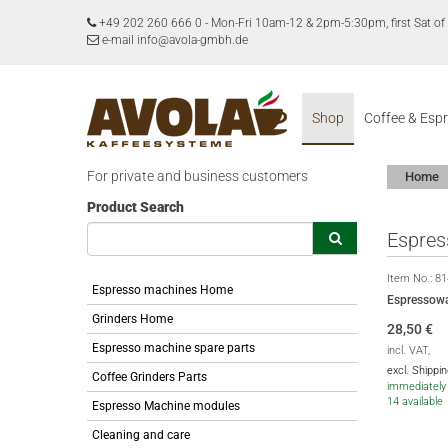
+49 202 260 666 0
-
Mon-Fri 10am-12 & 2pm-5:30pm, first Sat 
e-mail info@avola-gmbh.de
Shop
Coffee & Esp
For private and business customers
Home
Product Search
Espres
Item No.:
81
Espresso machines Home
Espressowa
Grinders Home
28,50
€
Espresso machine spare parts
incl. VAT,
excl. Shippi
Coffee Grinders Parts
immediately 
14 available
Espresso Machine modules
Cleaning and care