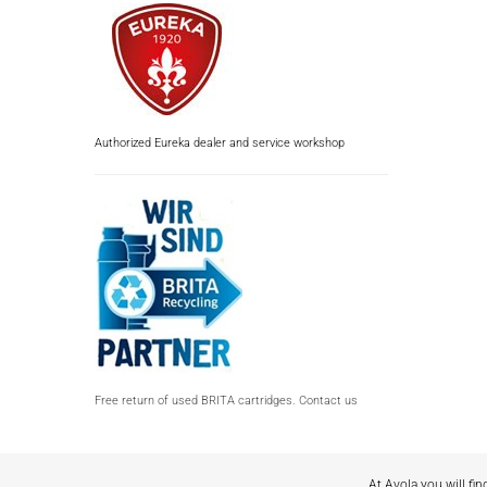
Authorized Eureka dealer and service workshop
Free return of used BRITA cartridges. Contact us
At Avola you will fin