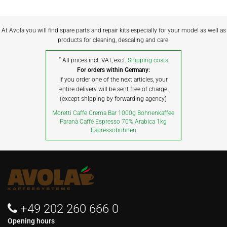
At Avola you will find spare parts and repair kits especially for your model as well as
products for cleaning, descaling and care.
*
All prices incl. VAT, excl.
Shipping costs
For orders within Germany:
If you order one of the next articles, your
entire delivery will be sent free of charge
(except shipping by forwarding agency)
Moretti Caffe Crema Bar 1000g Bohnenkaffee
Paranà Caffè Espresso 70% Arabica 1kg
Espressobohnen
+49 202 260 666 0
Opening hours