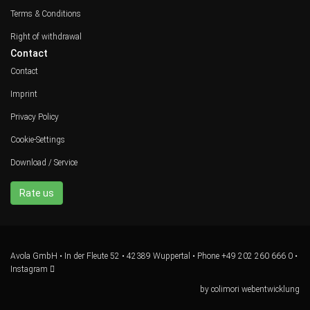
Terms & Conditions
Right of withdrawal
Contact
Contact
Imprint
Privacy Policy
Cookie-Settings
Download / Service
Rate us
Avola GmbH • In der Fleute 52 • 42389 Wuppertal • Phone
+49 202 260 666 0
•
Instagram
by
colimori webentwicklung