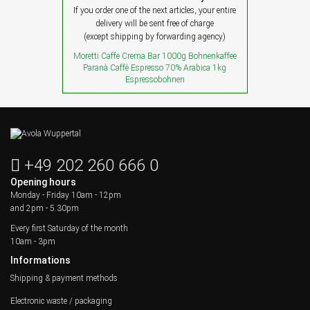
If you order one of the next articles, your entire
delivery will be sent free of charge
(except shipping by forwarding agency)
Moretti Caffe Crema Bar 1000g Bohnenkaffee
Paranà Caffè Espresso 70% Arabica 1kg
Espressobohnen
+49 202 260 666 0
Opening hours
Monday - Friday
10am - 12pm
and 2pm - 5.30pm
Every first Saturday of the month
10am - 3pm
Informations
Shipping & payment methods
Electronic waste / packaging