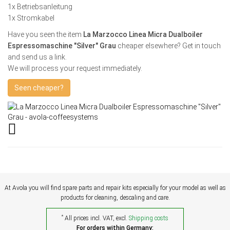
1x Betriebsanleitung
1x Stromkabel
Have you seen the item
La Marzocco Linea Micra Dualboiler
Espressomaschine "Silver" Grau
cheaper elsewhere? Get in touch
and send us a link.
We will process your request immediately.
Seen cheaper?
At Avola you will find spare parts and repair kits especially for your model as well as
products for cleaning, descaling and care.
*
All prices incl. VAT, excl.
Shipping costs
For orders within Germany: