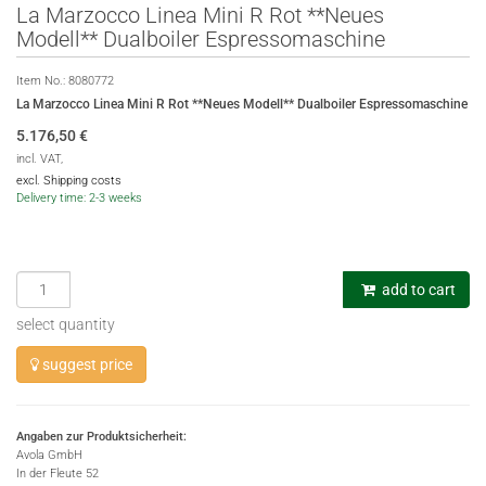
La Marzocco Linea Mini R Rot **Neues
Modell** Dualboiler Espressomaschine
Item No.:
8080772
La Marzocco Linea Mini R Rot **Neues Modell** Dualboiler Espressomaschine
5.176,50
€
incl. VAT,
excl. Shipping costs
Delivery time: 2-3 weeks
add to cart
select quantity
suggest price
Angaben zur Produktsicherheit:
Avola GmbH
In der Fleute 52