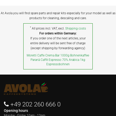
At Avola you will find spare parts and repair kits especially for your model as well as
products for cleaning, descaling and care.
*
All prices incl. VAT, excl.
Shipping costs
For orders within Germany:
If you order one of the next articles, your
entire delivery will be sent free of charge
(except shipping by forwarding agency)
Moretti Caffe Crema Bar 1000g Bohnenkaffee
Paranà Caffè Espresso 70% Arabica 1kg
Espressobohnen
+49 202 260 666 0
Opening hours
Monday - Friday
10am - 12pm