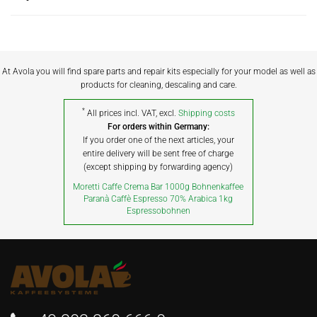
At Avola you will find spare parts and repair kits especially for your model as well as
products for cleaning, descaling and care.
*
All prices incl. VAT, excl.
Shipping costs
For orders within Germany:
If you order one of the next articles, your
entire delivery will be sent free of charge
(except shipping by forwarding agency)
Moretti Caffe Crema Bar 1000g Bohnenkaffee
Paranà Caffè Espresso 70% Arabica 1kg
Espressobohnen