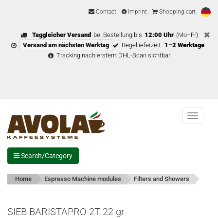
Contact
Imprint
Shopping cart
Taggleicher Versand
bei Bestellung bis
12:00 Uhr
(Mo–Fr)
Versand am nächsten Werktag
Regellieferzeit:
1–2 Werktage
Tracking nach erstem DHL-Scan sichtbar
Menu
Search/Category
Home
Espresso Machine modules
Filters and Showers
SIEB BARISTAPRO 2T 22 gr