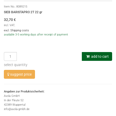
Item No.:
8089215
SIEB BARISTAPRO 2T 22 gr
32,70
€
incl. VAT,
excl. Shipping costs
available 3-5 working days after receipt of payment
add to cart
select quantity
suggest price
Angaben zur Produktsicherheit:
Avola GmbH
In der Fleute 52
42389 Wuppertal
info@avola-gmbh.de