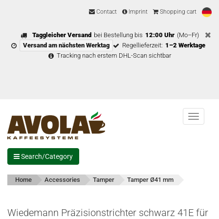
Contact
Imprint
Shopping cart
Taggleicher Versand
bei Bestellung bis
12:00 Uhr
(Mo–Fr)
Versand am nächsten Werktag
Regellieferzeit:
1–2 Werktage
Tracking nach erstem DHL-Scan sichtbar
Menu
Search/Category
Home
Accessories
Tamper
Tamper Ø41 mm
Wiedemann Präzisionstrichter schwarz 41E für