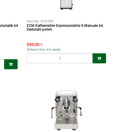
Item No.:
8101595
utomatik 64
ECM Kaffeemühle Espressomühle S-Manuale 64,
Edelstahl poliert
599,50
€
Delivery time: 4-6 weeks