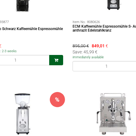
93877
Item No.:
8080626
ECM Kaffeemühle Espressomühle S- A
 Schwarz Kaffeemühle Espressomühle
anthrazit Edelstahlkranz
€
895,00 €
849,01
€
e: 2-3 weeks
Save: 45,99 €
immediately available
%