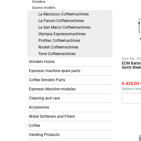
Grinders
Gastro models
La Marzocco Coffeemachines
La Pavoni Coffeemachines
La San Marco Coffeemachines
Olympia Espressomachines
Profitec Coffeemachines
Rocket Coffeemachines
Torre Coffeemachines
Item No.:
81
Grinders Home
ECM Barist
Quick Stea
Espresso machine spare parts
Coffee Grinders Parts
6.426,00
Espresso Machine modules
Delivery tim
Cleaning and care
Accessories
Water Softeners and Filters
Coffee
Vending Products