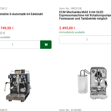
73612
Item No.:
8853108
ECM Mechanika MAX II mit OLED
mühle S-Automatik 64 Edelstahl
Espressomaschine mit Rotationspumpe
Festwasser und Tankbetrieb möglich
749,50
€
2.495,00
€
immediately available
50 €
available
93879
Item No.:
8140582