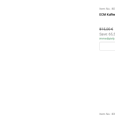
Item No.:
80
ECM Kaffee
815,00 €
Save: 65,
immediately 
Item No.:
83