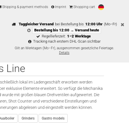
Shipping & payment methods
Imprint
Shopping cart
Taggleicher Versand
bei Bestellung bis
12:00 Uhr
(Mo–Fr)
Bestellung bis 12:00 → Versand heute
Regellieferzeit:
1–2 Werktage
Tracking nach erstem DHL-Scan sichtbar
Gilt an Werktagen (Mo–Fr), ausgenommen gesetzliche Feiertage.
Details
s Line
chließlich lokal im Ladengeschäft erworben werden
er exklusive Elemente erweitert. So verfügt die Mechanika
d wurde mit großen blauen Drehventilen aufgewertet. Die
ren, Shot Counter und verschiedene Einstellungen und
nnerungen abgelesen und eingestellt werden können.
ualboiler
Grinders
Gastro models