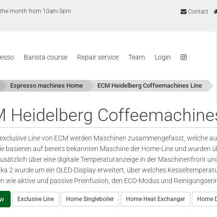
of the month from 10am-3pm
Contact
resso
Barista course
Repair service
Team
Login
Espresso machines Home
ECM Heidelberg Coffeemachines Line
 Heidelberg Coffeemachine
 exclusive Line von ECM werden Maschinen zusammengefasst, welche aus
ie basieren auf bereits bekannten Maschine der Home-Line und wurden üb
zusätzlich über eine digitale Temperaturanzeige in der Maschinenfront un
ka 2 wurde um ein OLED-Display erweitert, über welches Kesseltemperatu
n wie aktive und passive Preinfusion, den ECO-Modus und Reinigungseri
ew
Exclusive Line
Home Singleboiler
Home Heat Exchanger
Home D