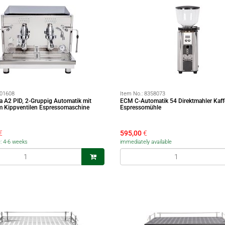
01608
Item No.:
8358073
a A2 PID, 2-Gruppig Automatik mit
ECM C-Automatik 54 Direktmahler Kaf
m Kippventilen Espressomaschine
Espressomühle
€
595,00
€
e: 4-6 weeks
immediately available