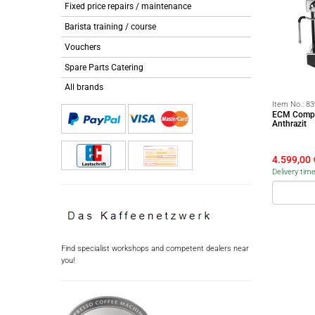
Fixed price repairs / maintenance
Barista training / course
Vouchers
Spare Parts Catering
All brands
Item No.:
83
ECM Compa
Anthrazit
4.599,00
Delivery tim
Find specialist workshops and competent dealers near
you!