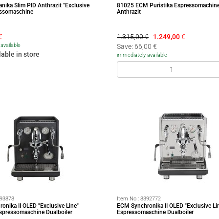
ika Slim PID Anthrazit "Exclusive
81025 ECM Puristika Espressomachine
essomaschine
Anthrazit
€
1.315,00 €
1.249,00
€
available
Save: 66,00 €
lable in store
immediately available
93878
Item No.:
8392772
onika II OLED "Exclusive Line"
ECM Synchronika II OLED "Exclusive Li
Espressomaschine Dualboiler
Espressomaschine Dualboiler