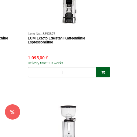
Item No.:
8393876
chine
ECM Exacto Edelstahl Kaffeemühle
Espressomühle
1.095,00
€
Delivery time: 2-3 weeks
%