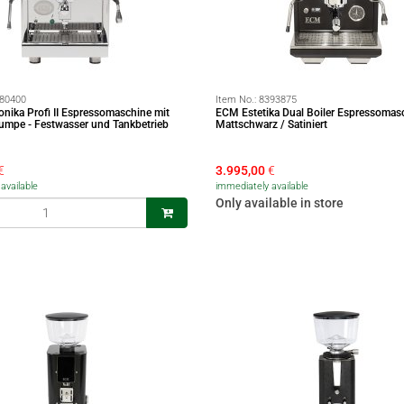
80400
Item No.:
8393875
nika Profi II Espressomaschine mit
ECM Estetika Dual Boiler Espressomas
umpe - Festwasser und Tankbetrieb
Mattschwarz / Satiniert
€
3.995,00
€
available
immediately available
Only available in store