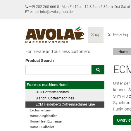
+49 202 260 666 0
-
Mon-Fri 10am-12 & 2pm-5:30pm, first Sat 
e-mail info@avola-gmbh.de
Shop
Coffee & Esp
For private and business customers
Home
Product Search
ECM
Unter der
Espresso machines Home
können. S
BFC Coffeemachines
Slim PID 
Bianchi Coffeemachines
Synchroni
ECM Heidelberg Coffeemachines Line
Funktione
Exclusive Line
Home Singleboiler
Overvi
Home Heat Exchanger
Home Dualboiler