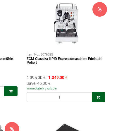
%
Item No.:
8079525
feemühle
ECM Classika II PID Espressomaschine Edelstahl
Poliert
1.395,00 €
1.349,00
€
Save: 46,00 €
immediately available
%