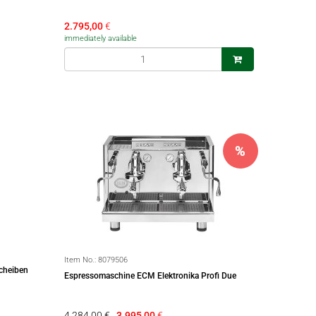
2.795,00
€
immediately available
%
Item No.:
8079506
cheiben
Espressomaschine ECM Elektronika Profi Due
4.284,00 €
3.995,00
€