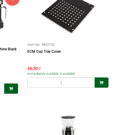
Item No.:
8822720
ine Black
ECM Cup Tray Cover
36,50
€
immediately available, 6 available