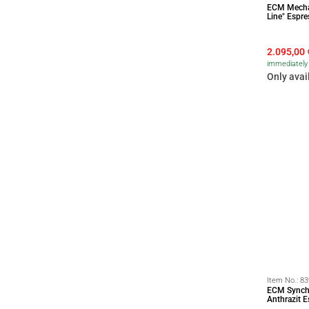
ECM Mechan
Line" Espr
2.095,00
immediately 
Only avai
Item No.:
83
ECM Synchr
Anthrazit 