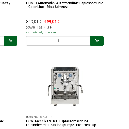
 Inox /
ECM S-Automatik 64 Kaffeemühle Espressomühle
- Color Line - Matt Schwarz
849,01 €
699,01
€
Save: 150,00 €
immediately available
Item No.:
8393707
ne"
ECM Technika VI PID Espressomaschine
Dualboiler mit Rotationspumpe "Fast Heat-Up"