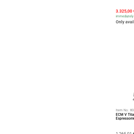
3.325,00
immediately 
Only avai
Item No.:
80
ECM V Tita
Espressomü
1.265,01 