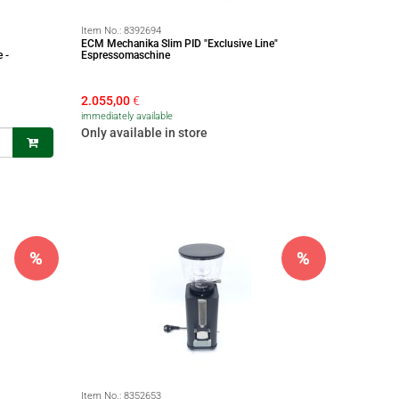
Item No.:
8392694
ECM Mechanika Slim PID "Exclusive Line"
 -
Espressomaschine
2.055,00
€
immediately available
Only available in store
%
%
Item No.:
8352653