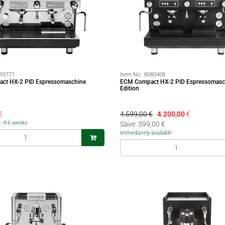
93777
Item No.:
8080408
ct HX-2 PID Espressomaschine
ECM Compact HX-2 PID Espressomasch
Edition
€
4.599,00 €
4.200,00
€
e: 4-6 weeks
Save: 399,00 €
immediately available