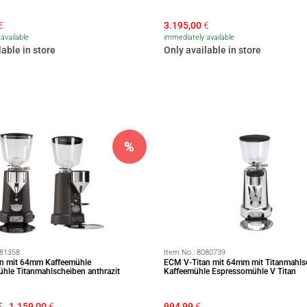
€
3.195,00
€
available
immediately available
lable in store
Only available in store
%
81358
Item No.:
8080739
n mit 64mm Kaffeemühle
ECM V-Titan mit 64mm mit Titanmahls
hle Titanmahlscheiben anthrazit
Kaffeemühle Espressomühle V Titan
€
1.159,00
€
994,99
€