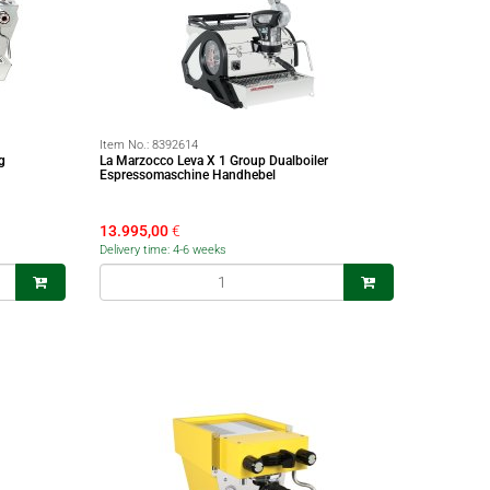
Item No.:
8392614
g
La Marzocco Leva X 1 Group Dualboiler
Espressomaschine Handhebel
13.995,00
€
Delivery time: 4-6 weeks