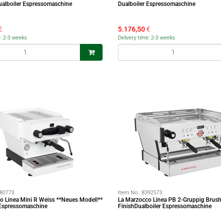
ualboiler Espressomaschine
Dualboiler Espressomaschine
€
5.176,50
€
e: 2-3 weeks
Delivery time: 2-3 weeks
80773
Item No.:
8392573
o Linea Mini R Weiss **Neues Modell**
La Marzocco Linea PB 2-Gruppig Brus
 Espressomaschine
FinishDualboiler Espressomaschine