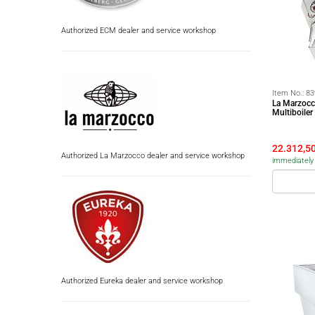
Authorized ECM dealer and service workshop
Item No.:
83
La Marzocc
Multiboile
22.312,5
Authorized La Marzocco dealer and service workshop
immediately 
Authorized Eureka dealer and service workshop