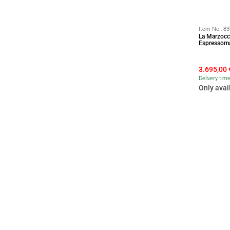
Item No.:
83
La Marzocc
Espressoma
3.695,00
Delivery tim
Only avai