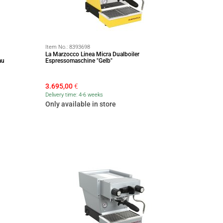
Item No.:
8393698
La Marzocco Linea Micra Dualboiler
au
Espressomaschine "Gelb"
3.695,00
€
Delivery time: 4-6 weeks
Only available in store