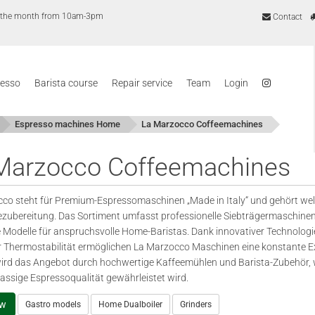
of the month from 10am-3pm
Contact
resso
Barista course
Repair service
Team
Login
Espresso machines Home
La Marzocco Coffeemachines
Marzocco Coffeemachines
co steht für Premium-Espressomaschinen „Made in Italy“ und gehört welt
ezubereitung. Das Sortiment umfasst professionelle Siebträgermaschine
Modelle für anspruchsvolle Home-Baristas. Dank innovativer Technologi
 Thermostabilität ermöglichen La Marzocco Maschinen eine konstante Ex
ird das Angebot durch hochwertige Kaffeemühlen und Barista-Zubehör,
lassige Espressoqualität gewährleistet wird.
ew
Gastro models
Home Dualboiler
Grinders