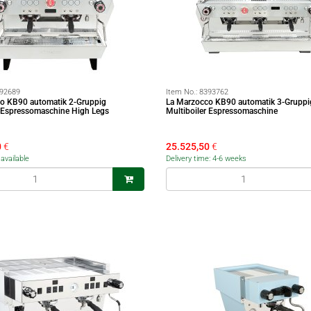
92689
Item No.:
8393762
o KB90 automatik 2-Gruppig
La Marzocco KB90 automatik 3-Gruppi
r Espressomaschine High Legs
Multiboiler Espressomaschine
0
€
25.525,50
€
available
Delivery time: 4-6 weeks