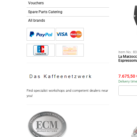
Vouchers
Spare Parts Catering
All brands
Item No.:
83
La Marzocc
Espressoma
7.675,50
Delivery tim
Find specialist workshops and competent dealers near
you!