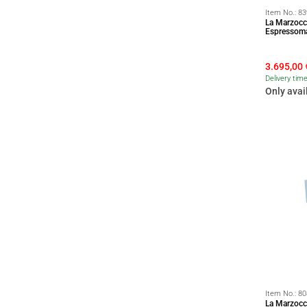
Item No.:
83
La Marzocc
Espressoma
3.695,00
Delivery tim
Only avai
Item No.:
80
La Marzocc