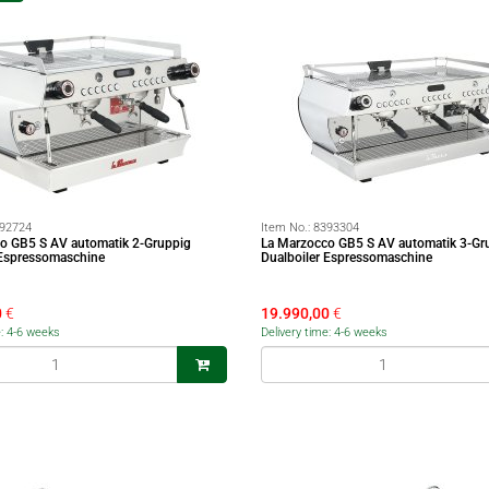
92724
Item No.:
8393304
o GB5 S AV automatik 2-Gruppig
La Marzocco GB5 S AV automatik 3-Gr
 Espressomaschine
Dualboiler Espressomaschine
0
€
19.990,00
€
e: 4-6 weeks
Delivery time: 4-6 weeks