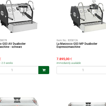
58078
Item No.:
8358126
o GS3 AV Dualboiler
La Marzocco GS3 MP Dualboiler
schine - schwarz
Espressomaschine
€
7.895,00
€
e: 2-3 weeks
immediately available