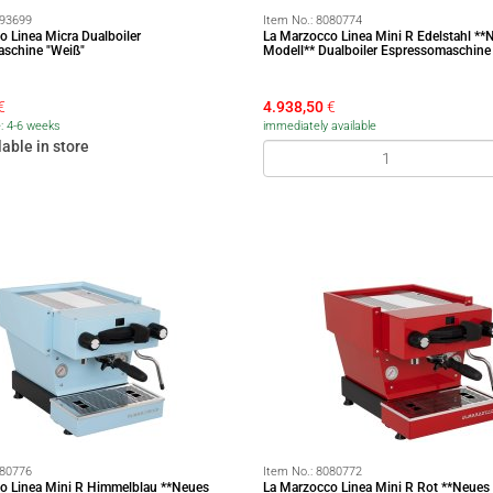
93699
Item No.:
8080774
o Linea Micra Dualboiler
La Marzocco Linea Mini R Edelstahl **
schine "Weiß"
Modell** Dualboiler Espressomaschine
€
4.938,50
€
e: 4-6 weeks
immediately available
lable in store
80776
Item No.:
8080772
o Linea Mini R Himmelblau **Neues
La Marzocco Linea Mini R Rot **Neues