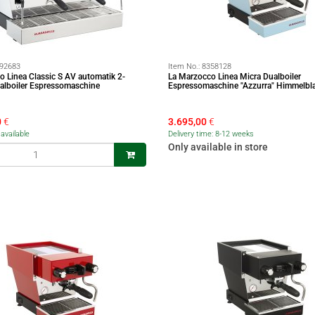
92683
Item No.:
8358128
o Linea Classic S AV automatik 2-
La Marzocco Linea Micra Dualboiler
alboiler Espressomaschine
Espressomaschine "Azzurra" Himmelbl
0
€
3.695,00
€
available
Delivery time: 8-12 weeks
Only available in store