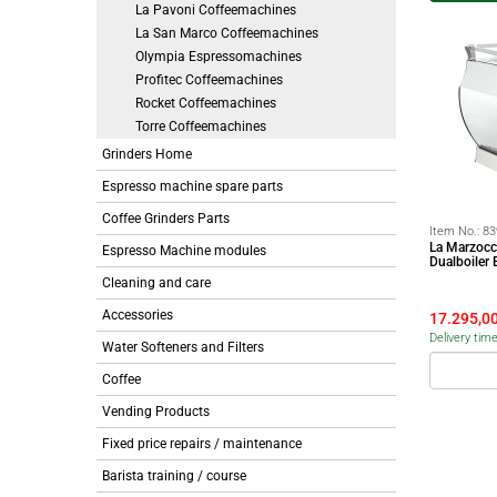
La Pavoni Coffeemachines
La San Marco Coffeemachines
Olympia Espressomachines
Profitec Coffeemachines
Rocket Coffeemachines
Torre Coffeemachines
Grinders Home
Espresso machine spare parts
Coffee Grinders Parts
Item No.:
83
La Marzocc
Espresso Machine modules
Dualboiler
Cleaning and care
Accessories
17.295,0
Delivery tim
Water Softeners and Filters
Coffee
Vending Products
Fixed price repairs / maintenance
Barista training / course