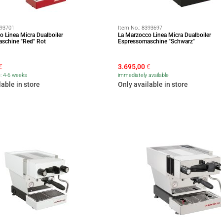
93701
Item No.:
8393697
o Linea Micra Dualboiler
La Marzocco Linea Micra Dualboiler
schine "Red" Rot
Espressomaschine "Schwarz"
€
3.695,00
€
e: 4-6 weeks
immediately available
lable in store
Only available in store