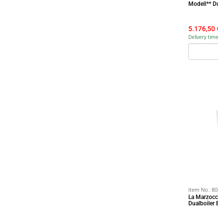
Modell** D
5.176,50
Delivery tim
Item No.:
80
La Marzocc
Dualboiler