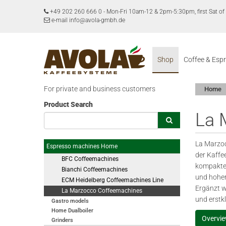
+49 202 260 666 0
-
Mon-Fri 10am-12 & 2pm-5:30pm, first Sat 
e-mail info@avola-gmbh.de
Shop
Coffee & Esp
For private and business customers
Home
Product Search
La 
La Marzoc
Espresso machines Home
der Kaffe
BFC Coffeemachines
kompakte 
Bianchi Coffeemachines
und hoher
ECM Heidelberg Coffeemachines Line
Ergänzt w
La Marzocco Coffeemachines
und erstk
Gastro models
Home Dualboiler
Overvi
Grinders