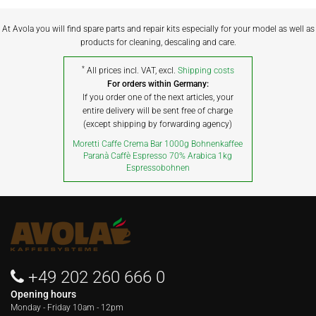
At Avola you will find spare parts and repair kits especially for your model as well as
products for cleaning, descaling and care.
*
All prices incl. VAT, excl.
Shipping costs
For orders within Germany:
If you order one of the next articles, your
entire delivery will be sent free of charge
(except shipping by forwarding agency)
Moretti Caffe Crema Bar 1000g Bohnenkaffee
Paranà Caffè Espresso 70% Arabica 1kg
Espressobohnen
+49 202 260 666 0
Opening hours
Monday - Friday
10am - 12pm